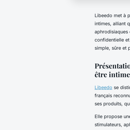
Libeedo met à p
intimes, alliant
aphrodisiaques e
confidentielle e
simple, sûre et 
Présentatio
être intime
Libeedo
se dist
français reconnu
ses produits, qui
Elle propose un
stimulateurs, ap