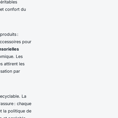
éritables
 et confort du
produits :
accessoires pour
sorielles
nomique. Les
 attirent les
sation par
recyclable. La
 rassure : chaque
 la politique de