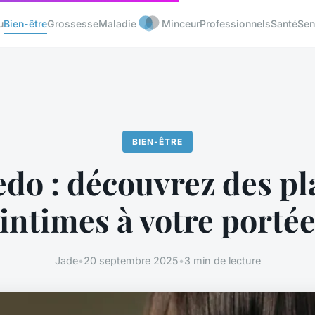
u
Bien-être
Grossesse
Maladie
Minceur
Professionnels
Santé
Sen
BIEN-ÊTRE
do : découvrez des pl
intimes à votre porté
Jade
•
20 septembre 2025
•
3 min de lecture