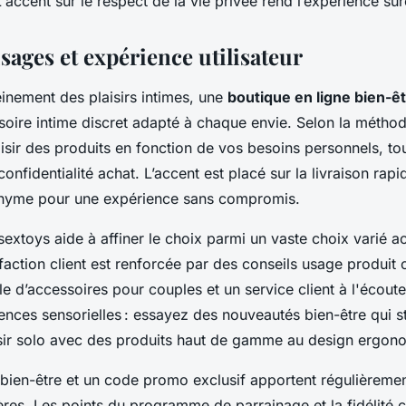
 L'accent sur le respect de la vie privée rend l’expérience sû
sages et expérience utilisateur
einement des plaisirs intimes, une
boutique en ligne bien-ê
soire intime discret adapté à chaque envie. Selon la méthod
isir des produits en fonction de vos besoins personnels, tou
 confidentialité achat. L’accent est placé sur la livraison rap
onyme pour une expérience sans compromis.
extoys aide à affiner le choix parmi un vaste choix varié a
sfaction client est renforcée par des conseils usage produit c
cile d’accessoires pour couples et un service client à l'écout
ences sensorielles : essayez des nouveautés bien-être qui st
sir solo avec des produits haut de gamme au design ergon
bien-être et un code promo exclusif apportent régulièremen
ères. Les points du programme de parrainage et la fidélité c