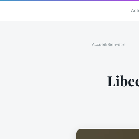
Act
Accueil
›
Bien-être
Libee