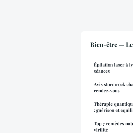
Bien-être — L
Épilation laser à ly
séances
Avis stormrock chan
rendez-vous
Thérapie quantique
: guérison et équil
Top 7 remèdes natu
virilité