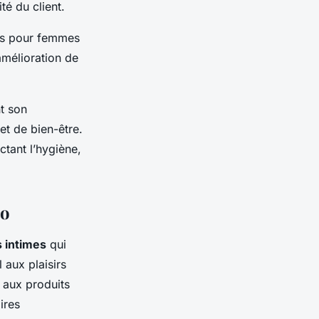
té du client.
ts pour femmes
amélioration de
t son
et de bien-être.
tant l’hygiène,
do
s intimes
qui
 aux plaisirs
 aux produits
ires