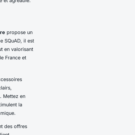
re et agréable.
tre
propose un
e SQuAD, il est
t en valorisant
ide France et
ccessoires
lairs,
e. Mettez en
imulent la
omique.
t des offres
lient