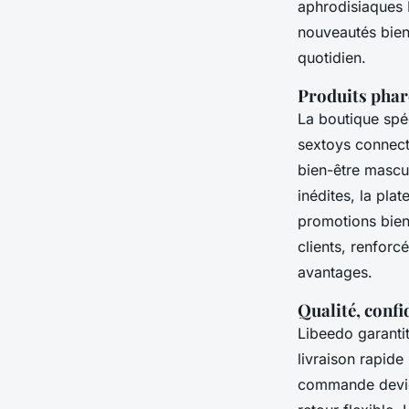
aphrodisiaques 
nouveautés bien-
quotidien.
Produits phar
La boutique spéc
sextoys connect
bien-être mascul
inédites, la pl
promotions bien-
clients, renfor
avantages.
Qualité, confid
Libeedo garantit
livraison rapide
commande devient