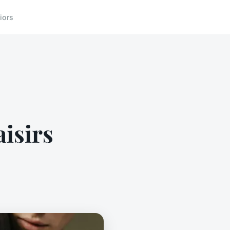
iors
aisirs
e